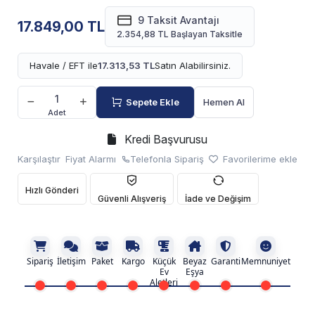
9 Taksit Avantajı
17.849,00 TL
2.354,88 TL Başlayan Taksitle
Havale / EFT ile
17.313,53 TL
Satın Alabilirsiniz.
Sepete Ekle
Hemen Al
Adet
Kredi Başvurusu
Karşılaştır
Fiyat Alarmı
Telefonla Sipariş
Favorilerime ekle
Hızlı Gönderi
Güvenli Alışveriş
İade ve Değişim
Sipariş
İletişim
Paket
Kargo
Küçük
Beyaz
Garanti
Memnuniyet
Ev
Eşya
Aletleri