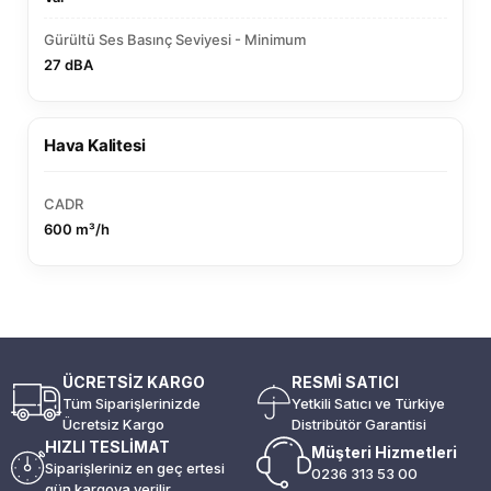
Gürültü Ses Basınç Seviyesi - Minimum
27 dBA
Hava Kalitesi
CADR
600 m³/h
ÜCRETSİZ KARGO
RESMİ SATICI
Tüm Siparişlerinizde
Yetkili Satıcı ve Türkiye
Ücretsiz Kargo
Distribütör Garantisi
HIZLI TESLİMAT
Müşteri Hizmetleri
Siparişleriniz en geç ertesi
0236 313 53 00
gün kargoya verilir