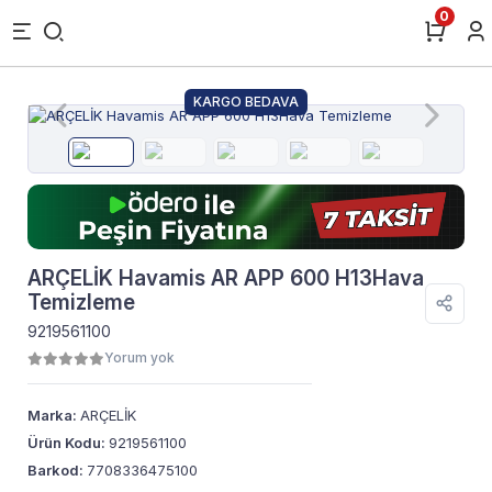
0
KARGO BEDAVA
ARÇELİK Havamis AR APP 600 H13Hava
Temizleme
9219561100
Yorum yok
Marka:
ARÇELİK
Ürün Kodu:
9219561100
Barkod:
7708336475100