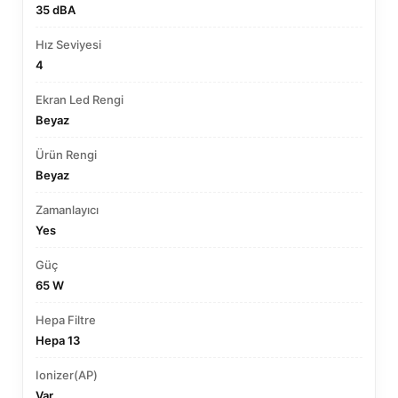
35 dBA
Hız Seviyesi
4
Ekran Led Rengi
Beyaz
Ürün Rengi
Beyaz
Zamanlayıcı
Yes
Güç
65 W
Hepa Filtre
Hepa 13
Ionizer(AP)
Var