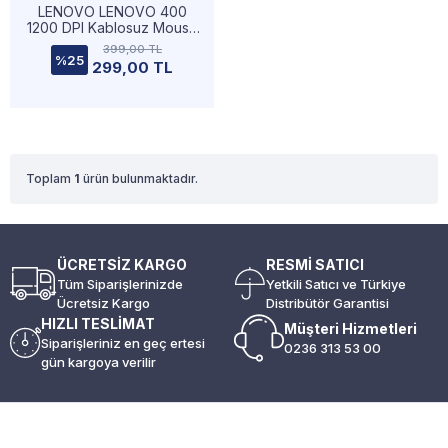
LENOVO LENOVO 400
1200 DPI Kablosuz Mouse
Siyah Mouse
399,00 TL
%25
299,00 TL
Toplam
1
ürün bulunmaktadır.
ÜCRETSİZ KARGO
RESMİ SATICI
Tüm Siparişlerinizde
Yetkili Satıcı ve Türkiye
Ücretsiz Kargo
Distribütör Garantisi
HIZLI TESLİMAT
Müşteri Hizmetleri
Siparişleriniz en geç ertesi
0236 313 53 00
gün kargoya verilir