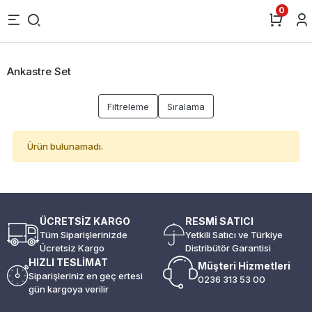
0
Ankastre Set
Filtreleme
Sıralama
Ürün bulunamadı.
ÜCRETSİZ KARGO
RESMİ SATICI
Tüm Siparişlerinizde
Yetkili Satıcı ve Türkiye
Ücretsiz Kargo
Distribütör Garantisi
HIZLI TESLİMAT
Müşteri Hizmetleri
Siparişleriniz en geç ertesi
0236 313 53 00
gün kargoya verilir