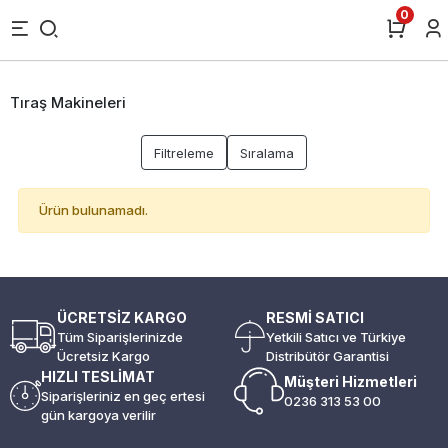
0
Tıraş Makineleri
Filtreleme
Sıralama
Ürün bulunamadı.
ÜCRETSİZ KARGO
RESMİ SATICI
Tüm Siparişlerinizde
Yetkili Satıcı ve Türkiye
Ücretsiz Kargo
Distribütör Garantisi
HIZLI TESLİMAT
Müşteri Hizmetleri
Siparişleriniz en geç ertesi
0236 313 53 00
gün kargoya verilir