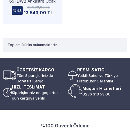
651 DWB Ankastre Ocak
25.999,00 TL
%48
13.543,00 TL
Toplam
3
ürün bulunmaktadır.
ÜCRETSİZ KARGO
RESMİ SATICI
Tüm Siparişlerinizde
Yetkili Satıcı ve Türkiye
Ücretsiz Kargo
Distribütör Garantisi
HIZLI TESLİMAT
Müşteri Hizmetleri
Siparişleriniz en geç ertesi
0236 313 53 00
gün kargoya verilir
%100 Güvenli Ödeme