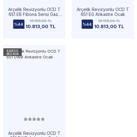
Arçelik Revizyonlu OCD T
Arçelik Revizyonlu OCD T
651 EB Fibona Serisi Gazlı
651 EG Ankastre Ocak
Cam Tablalı Ocak
19.199,00 TL
19.199,00 TL
%44
%44
10.813,00 TL
10.813,00 TL
KARGO
BEDAVA
Arçelik Revizyonlu OCD T