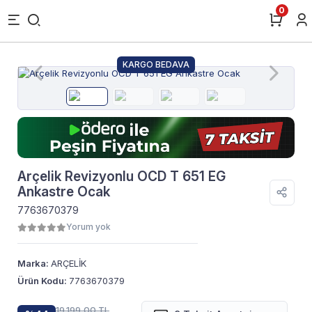
0
KARGO BEDAVA
Arçelik Revizyonlu OCD T 651 EG
Ankastre Ocak
7763670379
Yorum yok
Marka:
ARÇELİK
Ürün Kodu:
7763670379
19.199,00 TL