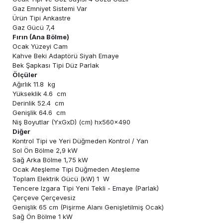
Gaz Emniyet Sistemi Var
Ürün Tipi Ankastre
Gaz Gücü 7,4
Fırın (Ana Bölme)
Ocak Yüzeyi Cam
Kahve Beki Adaptörü Siyah Emaye
Bek Şapkası Tipi Düz Parlak
Ölçüler
Ağırlık 11.8 kg
Yükseklik 4.6 cm
Derinlik 52.4 cm
Genişlik 64.6 cm
Niş Boyutlar (YxGxD) (cm) hx560x490
Diğer
Kontrol Tipi ve Yeri Düğmeden Kontrol / Yan
Sol Ön Bölme 2,9 kW
Sağ Arka Bölme 1,75 kW
Ocak Ateşleme Tipi Düğmeden Ateşleme
Toplam Elektrik Gücü (kW) 1 W
Tencere Izgara Tipi Yeni Tekli - Emaye (Parlak)
Çerçeve Çerçevesiz
Genişlik 65 cm (Pişirme Alanı Genişletilmiş Ocak)
Sağ Ön Bölme 1 kW