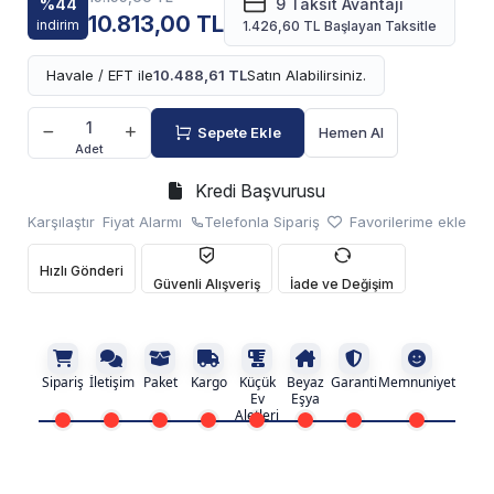
%44
9 Taksit Avantajı
10.813,00 TL
indirim
1.426,60 TL Başlayan Taksitle
Havale / EFT ile
10.488,61 TL
Satın Alabilirsiniz.
Sepete Ekle
Hemen Al
Adet
Kredi Başvurusu
Karşılaştır
Fiyat Alarmı
Telefonla Sipariş
Favorilerime ekle
Hızlı Gönderi
Güvenli Alışveriş
İade ve Değişim
Sipariş
İletişim
Paket
Kargo
Küçük
Beyaz
Garanti
Memnuniyet
Ev
Eşya
Aletleri