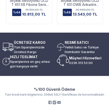
Arçelik Revizyonlu OCD
Arçelik Revizyonlu OCD
T 651 EB Fibona Serisi
T 651 DWB Ankastre
Gazlı Cam Tablalı Ocak
Ocak
19.199,00 TL
25.999,00 TL
%44
%48
10.813,00 TL
13.543,00 TL
ÜCRETSİZ KARGO
RESMİ SATICI
Tüm Siparişlerinizde
Yetkili Satıcı ve Türkiye
Ücretsiz Kargo
Distribütör Garantisi
HIZLI TESLİMAT
Müşteri Hizmetleri
Siparişleriniz en geç ertesi
0236 313 53 00
gün kargoya verilir
%100 Güvenli Ödeme
Tüm kredi kartı bilgileriniz 256bit SSLSertifikası ile korunmaktadır.