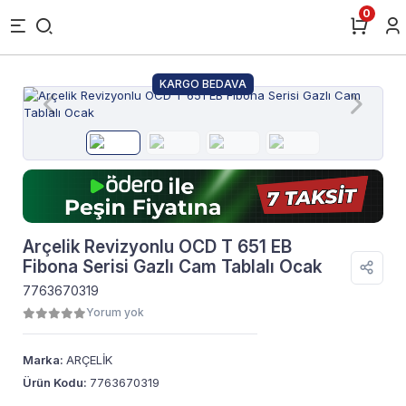
0
KARGO BEDAVA
Arçelik Revizyonlu OCD T 651 EB
Fibona Serisi Gazlı Cam Tablalı Ocak
7763670319
Yorum yok
Marka:
ARÇELİK
Ürün Kodu:
7763670319