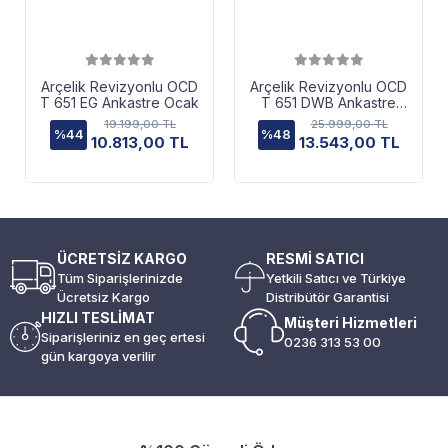
Arçelik Revizyonlu OCD
Arçelik Revizyonlu OCD
T 651 EG Ankastre Ocak
T 651 DWB Ankastre
Ocak
19.199,00 TL
25.999,00 TL
%44
%48
10.813,00 TL
13.543,00 TL
ÜCRETSİZ KARGO
RESMİ SATICI
Tüm Siparişlerinizde
Yetkili Satıcı ve Türkiye
Ücretsiz Kargo
Distribütör Garantisi
HIZLI TESLİMAT
Müşteri Hizmetleri
Siparişleriniz en geç ertesi
0236 313 53 00
gün kargoya verilir