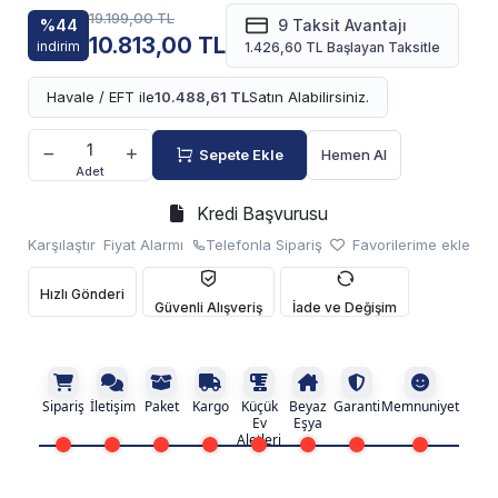
19.199,00 TL
%44
9 Taksit Avantajı
10.813,00 TL
indirim
1.426,60 TL Başlayan Taksitle
Havale / EFT ile
10.488,61 TL
Satın Alabilirsiniz.
Sepete Ekle
Hemen Al
Adet
Kredi Başvurusu
Karşılaştır
Fiyat Alarmı
Telefonla Sipariş
Favorilerime ekle
Hızlı Gönderi
Güvenli Alışveriş
İade ve Değişim
Sipariş
İletişim
Paket
Kargo
Küçük
Beyaz
Garanti
Memnuniyet
Ev
Eşya
Aletleri