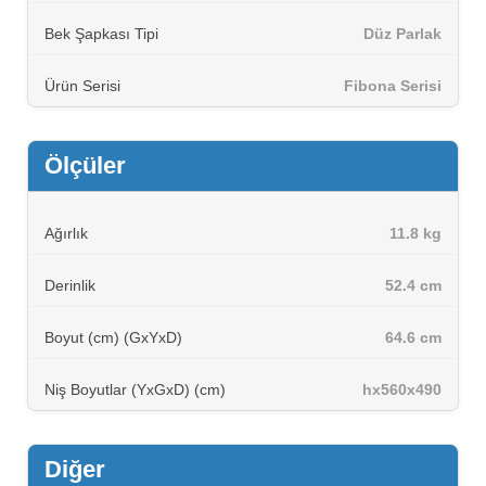
Bek Şapkası Tipi
Düz Parlak
Ürün Serisi
Fibona Serisi
Ölçüler
Ağırlık
11.8 kg
Derinlik
52.4 cm
Boyut (cm) (GxYxD)
64.6 cm
Niş Boyutlar (YxGxD) (cm)
hx560x490
Diğer