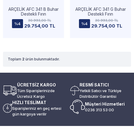
ARÇELİK AFC 341 B Buhar
ARÇELİK AFC 341 G Buhar
Destekli Fırın
Destekli Fırın
30.993,00 TL
30.993,00 TL
%4
%4
29.754,00 TL
29.754,00 TL
Toplam
2
ürün bulunmaktadır.
ÜCRETSİZ KARGO
RESMİ SATICI
Tüm Siparişlerinizde
Yetkili Satıcı ve Türkiye
Ücretsiz Kargo
Distribütör Garantisi
HIZLI TESLİMAT
Müşteri Hizmetleri
Siparişleriniz en geç ertesi
0236 313 53 00
gün kargoya verilir