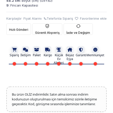
48.2 cm:
Boyut (cm) (GxYxD)
9:
Fincan Kapasitesi
Karşılaştır
Fiyat Alarmı
Telefonla Sipariş
Favorilerime ekle
Hızlı Gönderi
Güvenli Alışveriş
İade ve Değişim
Sipariş
İletişim
Paket
Kargo
Küçük
Beyaz
Garanti
Memnuniyet
Ev
Eşya
Aletleri
Bu ürün OLİZ indirimlidir. Satın alma sonrası indirim
kodunuzun oluşturulması için temsilcimiz sizinle iletişime
geçecektir. Kod, görüşme sırasında işleminize tanımlanır.