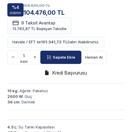
108.829,00 TL
%4
104.476,00 TL
indirim
9 Taksit Avantajı
13.783,87 TL Başlayan Taksitle
Havale / EFT ile
101.341,72 TL
Satın Alabilirsiniz.
Sepete Ekle
Hemen Al
Adet
Kredi Başvurusu
15 kg:
Ağırlık: Paketsiz
2600 W:
Güç
36 cm:
Derinlik
4.5 L:
Su Tankı Kapasitesi