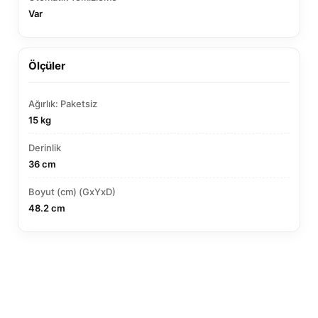
Var
Ölçüler
Ağırlık: Paketsiz
15 kg
Derinlik
36 cm
Boyut (cm) (GxYxD)
48.2 cm