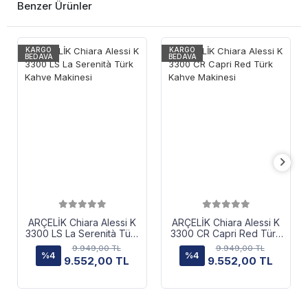
Benzer Ürünler
KARGO
KARGO
BEDAVA
BEDAVA
ARÇELİK Chiara Alessi K
ARÇELİK Chiara Alessi K
3300 LS La Serenità Türk
3300 CR Capri Red Türk
Kahve Makinesi
Kahve Makinesi
9.949,00 TL
9.949,00 TL
%4
%4
9.552,00 TL
9.552,00 TL