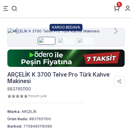
0
KARGO BEDAVA
ARÇELİK K 3700 Telve Pro Türk Kahve
Makinesi
8837651100
Yorum yok
Marka:
ARÇELİK
Ürün Kodu:
8837651100
Barkod:
7708485116086