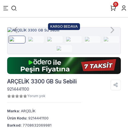
0
KARGO BEDAVA
ARÇELİK 3300 GB Su Sebili
9214441100
Yorum yok
Marka:
ARÇELİK
Ürün Kodu:
9214441100
Barkod:
7708632069981