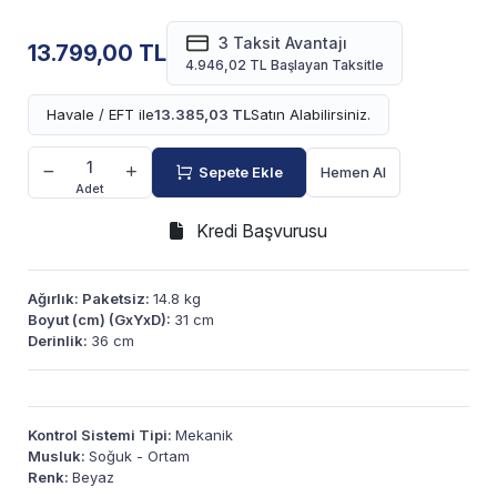
3 Taksit Avantajı
13.799,00 TL
4.946,02 TL Başlayan Taksitle
Havale / EFT ile
13.385,03 TL
Satın Alabilirsiniz.
Sepete Ekle
Hemen Al
Adet
Kredi Başvurusu
Ağırlık: Paketsiz:
14.8 kg
Boyut (cm) (GxYxD):
31 cm
Derinlik:
36 cm
Kontrol Sistemi Tipi:
Mekanik
Musluk:
Soğuk - Ortam
Renk:
Beyaz