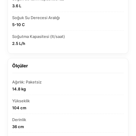
3.6 L
Soğuk Su Derecesi Aralığı
5-10 C
Soğutma Kapasitesi (lt/saat)
2.5 L/h
Ölçüler
Ağırlık: Paketsiz
14.8 kg
Yükseklik
104 cm
Derinlik
36 cm