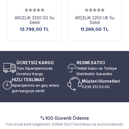
ARÇELİK 3320 GG Su
ARÇELİK 2250 UB Su
Sebili
Sebili
13.799,00 TL
11.269,00 TL
ÜCRETSİZ KARGO
RESMİ SATICI
Tüm Siparişlerinizde
Yetkili Satıcı ve Türkiye
Ücretsiz Kargo
Distribütör Garantisi
HIZLI TESLİMAT
Müşteri Hizmetleri
Siparişleriniz en geç ertesi
0236 313 53 00
gün kargoya verilir
%100 Güvenli Ödeme
Tüm kredi kartı bilgileriniz 256bit SSLSertifikası ile korunmaktadır.