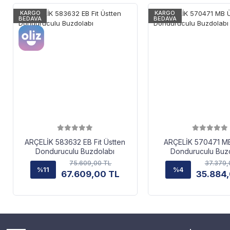
KARGO
KARGO
BEDAVA
BEDAVA
ARÇELİK 583632 EB Fit Üstten
ARÇELİK 570471 MB
Donduruculu Buzdolabı
Donduruculu Buz
75.609,00 TL
37.379,
%11
%4
67.609,00 TL
35.884