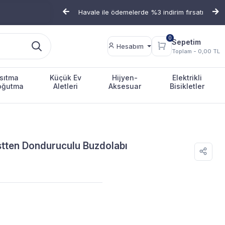
Havale ile ödemelerde %3 indirim fırsatı
0
Sepetim
Hesabım
Toplam -
0,00 TL
Isıtma
Küçük Ev
Hijyen-
Elektrikli
oğutma
Aletleri
Aksesuar
Bisikletler
Üstten Donduruculu Buzdolabı