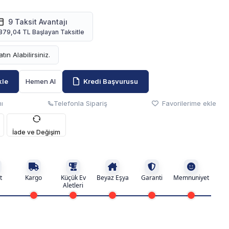
9 Taksit Avantajı
879,04 TL Başlayan Taksitle
atın Alabilirsiniz.
kle
Hemen Al
Kredi Başvurusu
ı
Telefonla Sipariş
Favorilerime ekle
İade ve Değişim
t
Kargo
Küçük Ev
Beyaz Eşya
Garanti
Memnuniyet
Aletleri