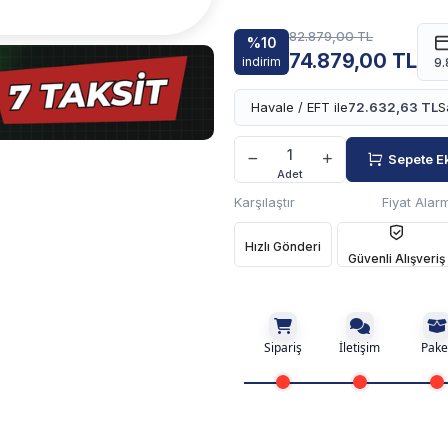
82.879,00 TL
%10
74.879,00 TL
indirim
9.
Havale / EFT ile
72.632,63 TL
S
Sepete E
Adet
Karşılaştır
Fiyat Alarm
Hızlı Gönderi
Güvenli Alışveriş
Sipariş
İletişim
Pake