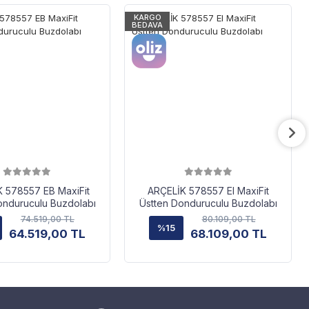
KARGO
BEDAVA
 578557 EB MaxiFit
ARÇELİK 578557 EI MaxiFit
onduruculu Buzdolabı
Üstten Donduruculu Buzdolabı
74.519,00 TL
80.109,00 TL
%15
64.519,00 TL
68.109,00 TL