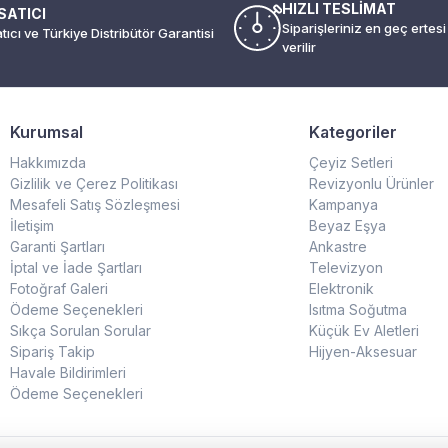
HIZLI TESLİMAT
SATICI
Siparişleriniz en geç ertes
atıcı ve Türkiye Distribütör Garantisi
verilir
Kurumsal
Kategoriler
Hakkımızda
Çeyiz Setleri
Gizlilik ve Çerez Politikası
Revizyonlu Ürünler
Mesafeli Satış Sözleşmesi
Kampanya
İletişim
Beyaz Eşya
Garanti Şartları
Ankastre
İptal ve İade Şartları
Televizyon
Fotoğraf Galeri
Elektronik
Ödeme Seçenekleri
Isıtma Soğutma
Sıkça Sorulan Sorular
Küçük Ev Aletleri
Sipariş Takip
Hijyen-Aksesuar
Havale Bildirimleri
Ödeme Seçenekleri