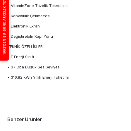
1992’DEN BU GÜNE ARÇELIK YETKILI SATICISI
• VitaminZone Tazelik Teknolojisi
• Kahvaltılık Çekmecesi
• Elektronik Ekran
• Değiştirebilir Kapı Yönü
TEKNİK ÖZELLİKLER
• E Enerji Sınıfı
• 37 Dba Düşük Ses Seviyesi
• 316.82 kWh Yıllık Enerji Tüketimi
Benzer Ürünler