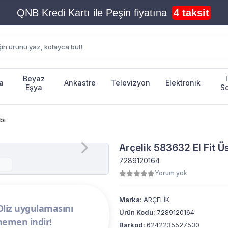
Beyaz
a
Ankastre
Televizyon
Elektronik
Eşya
S
bı
Arçelik 583632 EI Fit 
7289120164
Yorum yok
Marka:
ARÇELİK
Oliz uygulamasını
Ürün Kodu:
7289120164
hemen indir!
Barkod:
6242235527530