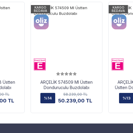
KARGO
KARGO
BEDAVA
BEDAVA
 Üstten
ARÇELİK 574509 MI Üstten
ARÇELİK
dolabı
Donduruculu Buzdolabı
Üstten D
00 TL
58.239,00 TL
%14
%13
,00 TL
50.239,00 TL