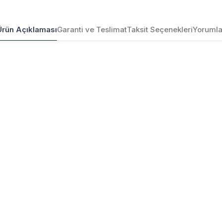
Ürün Açıklaması
Garanti ve Teslimat
Taksit Seçenekleri
Yorumla