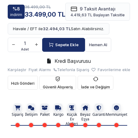
36.499,00 TL
%8
9 Taksit Avantajı
33.499,00 TL
indirim
4.419,63 TL Başlayan Taksitle
Havale / EFT ile
32.494,03 TL
Satın Alabilirsiniz.
Sepete Ekle
Hemen Al
Adet
Kredi Başvurusu
Karşılaştır
Fiyat Alarmı
Telefonla Sipariş
Favorilerime ekle
Hızlı Gönderi
Güvenli Alışveriş
İade ve Değişim
Sipariş
İletişim
Paket
Kargo
Küçük
Beyaz
Garanti
Memnuniyet
Ev
Eşya
Aletleri