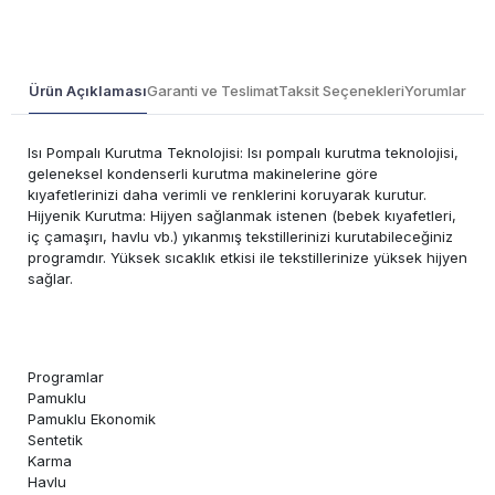
Ürün Açıklaması
Garanti ve Teslimat
Taksit Seçenekleri
Yorumlar
Isı Pompalı Kurutma Teknolojisi: Isı pompalı kurutma teknolojisi,
geleneksel kondenserli kurutma makinelerine göre
kıyafetlerinizi daha verimli ve renklerini koruyarak kurutur.
Hijyenik Kurutma: Hijyen sağlanmak istenen (bebek kıyafetleri,
iç çamaşırı, havlu vb.) yıkanmış tekstillerinizi kurutabileceğiniz
programdır. Yüksek sıcaklık etkisi ile tekstillerinize yüksek hijyen
sağlar.
Programlar
Pamuklu
Pamuklu Ekonomik
Sentetik
Karma
Havlu