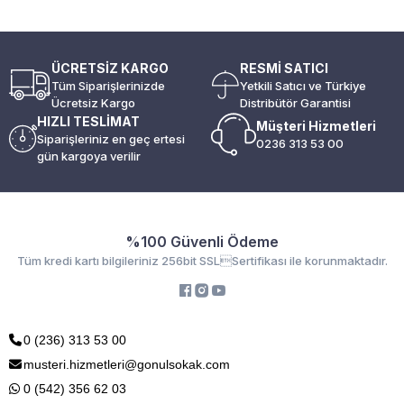
ÜCRETSİZ KARGO
RESMİ SATICI
Tüm Siparişlerinizde
Yetkili Satıcı ve Türkiye
Ücretsiz Kargo
Distribütör Garantisi
HIZLI TESLİMAT
Müşteri Hizmetleri
Siparişleriniz en geç ertesi
0236 313 53 00
gün kargoya verilir
%100 Güvenli Ödeme
Tüm kredi kartı bilgileriniz 256bit SSLSertifikası ile korunmaktadır.
0 (236) 313 53 00
musteri.hizmetleri@gonulsokak.com
0 (542) 356 62 03