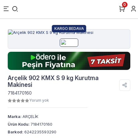
0
KARGO BEDAVA
Arçelik 902 KMX S 9 kg Kurutma
Makinesi
7184170160
Yorum yok
Marka:
ARÇELİK
Ürün Kodu:
7184170160
Barkod:
6242235593290