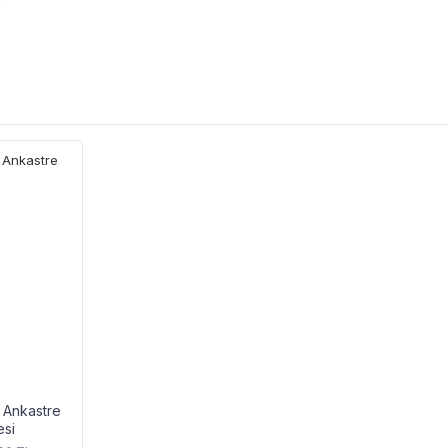
 Ankastre
esi