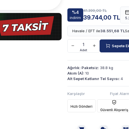
41.399,00 TL
%4
39.744,00 TL
indirim
5.
Havale / EFT ile
38.551,68 TL
Sa
Sepete E
Adet
Ağırlık: Paketsiz:
38.8 kg
Akım (A):
10
Alt Sepet Katlanır Tel Sayısı:
4
Karşılaştır
Fiyat Alarm
Hızlı Gönderi
Güvenli Alışveriş