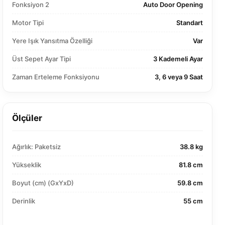
Fonksiyon 2
Auto Door Opening
Motor Tipi
Standart
Yere Işık Yansıtma Özelliği
Var
Üst Sepet Ayar Tipi
3 Kademeli Ayar
Zaman Erteleme Fonksiyonu
3, 6 veya 9 Saat
Ölçüler
Ağırlık: Paketsiz
38.8 kg
Yükseklik
81.8 cm
Boyut (cm) (GxYxD)
59.8 cm
Derinlik
55 cm