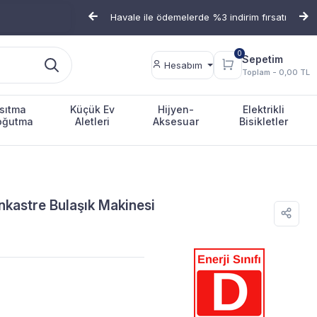
Havale ile ödemelerde %3 indirim fırsatı
0
Sepetim
Hesabım
Toplam -
0,00 TL
Isıtma
Küçük Ev
Hijyen-
Elektrikli
oğutma
Aletleri
Aksesuar
Bisikletler
kastre Bulaşık Makinesi