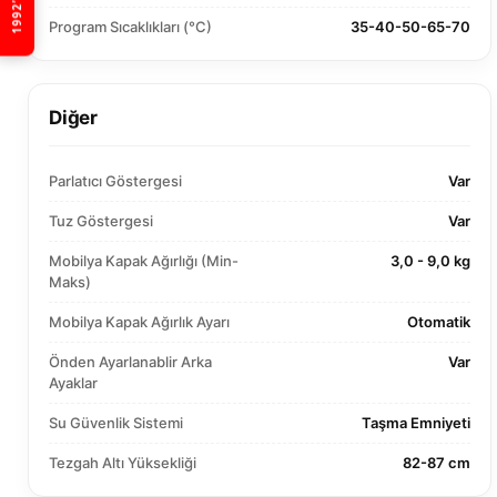
Program Sıcaklıkları (°C)
35-40-50-65-70
Diğer
Parlatıcı Göstergesi
Var
Tuz Göstergesi
Var
Mobilya Kapak Ağırlığı (Min-
3,0 - 9,0 kg
Maks)
Mobilya Kapak Ağırlık Ayarı
Otomatik
Önden Ayarlanablir Arka
Var
Ayaklar
Su Güvenlik Sistemi
Taşma Emniyeti
Tezgah Altı Yüksekliği
82-87 cm