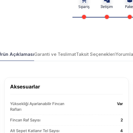
Sipariş
İletişim
Pake
Ürün Açıklaması
Garanti ve Teslimat
Taksit Seçenekleri
Yorumla
Aksesuarlar
Yüksekliği Ayarlanabilir Fincan
Var
Rafları
Fincan Raf Sayısı
2
Alt Sepet Katlanır Tel Sayısı
4