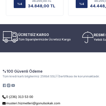
36.299,00 TL
46.299,
%4
%4
34.848,00 TL
44.448
ÜCRETSİZ KARGO
RESMİ 
Tüm Siparişlerinizde Ücretsiz Kargo
Yetkili S
%100 Güvenli Ödeme
Tüm kredi kartı bilgileriniz 256bit SSLSertifikası ile korunmaktadır.
0 (236) 313 53 00
musteri.hizmetleri@gonulsokak.com