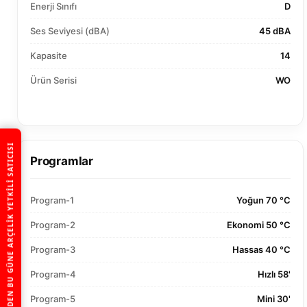
Enerji Sınıfı
D
Ses Seviyesi (dBA)
45 dBA
Kapasite
14
Ürün Serisi
WO
1992’DEN BU GÜNE ARÇELIK YETKILI SATICISI
Programlar
Program-1
Yoğun 70 °C
Program-2
Ekonomi 50 °C
Program-3
Hassas 40 °C
Program-4
Hızlı 58'
Program-5
Mini 30'