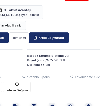
9 Taksit Avantajı
243,56 TL Başlayan Taksitle
tın Alabilirsiniz.
kle
Hemen Al
Kredi Başvurusu
Bardak Koruma Sistemi:
Var
Boyut (cm) (GxYxD):
59.8 cm
Derinlik:
55 cm
ı
Telefonla Sipariş
Favorilerime ekle
İade ve Değişim