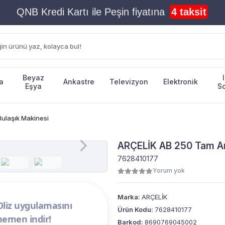
Halk Bankası ile Peşin fiyatına
4 taksit
Beyaz
a
Ankastre
Televizyon
Elektronik
Eşya
S
ulaşık Makinesi
ARÇELİK AB 250 Tam An
7628410177
Yorum yok
Marka:
ARÇELİK
Oliz uygulamasını
Ürün Kodu:
7628410177
hemen indir!
Barkod:
8690769045002