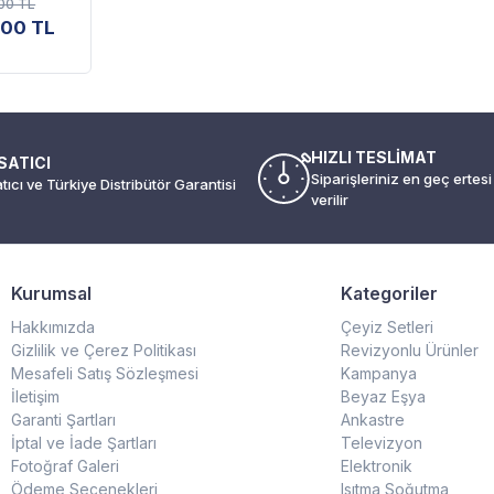
00 TL
,00 TL
HIZLI TESLİMAT
SATICI
Siparişleriniz en geç ertes
atıcı ve Türkiye Distribütör Garantisi
verilir
Kurumsal
Kategoriler
Hakkımızda
Çeyiz Setleri
Gizlilik ve Çerez Politikası
Revizyonlu Ürünler
Mesafeli Satış Sözleşmesi
Kampanya
İletişim
Beyaz Eşya
Garanti Şartları
Ankastre
İptal ve İade Şartları
Televizyon
Fotoğraf Galeri
Elektronik
Ödeme Seçenekleri
Isıtma Soğutma