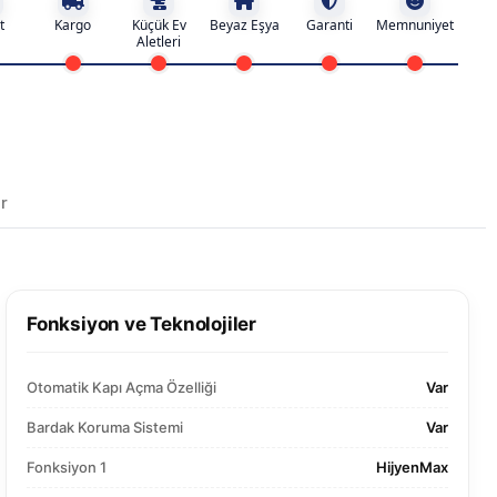
t
Kargo
Küçük Ev
Beyaz Eşya
Garanti
Memnuniyet
Aletleri
r
Fonksiyon ve Teknolojiler
Otomatik Kapı Açma Özelliği
Var
Bardak Koruma Sistemi
Var
Fonksiyon 1
HijyenMax