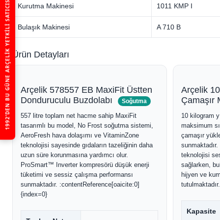
1992’DEN BU GÜNE ARÇELIK YETKILI SATICISI
Kurutma Makinesi
1011 KMP I
Bulaşık Makinesi
A 710 B
Ürün Detayları
Arçelik 578557 EB MaxiFit Üstten
Arçelik 1
Donduruculu Buzdolabı
Çamaşır 
Soğutma
557 litre toplam net hacme sahip MaxiFit
10 kilogram y
tasarımlı bu model, No Frost soğutma sistemi,
maksimum sı
AeroFresh hava dolaşımı ve VitaminZone
çamaşır yükle
teknolojisi sayesinde gıdaların tazeliğinin daha
sunmaktadır.
uzun süre korunmasına yardımcı olur.
teknolojisi s
ProSmart™ Inverter kompresörü düşük enerji
sağlarken, bu
tüketimi ve sessiz çalışma performansı
hijyen ve ku
sunmaktadır. :contentReference[oaicite:0]
tutulmaktadır.
{index=0}
Kapasite