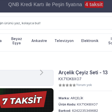
Halk Bankası ile Peşin fiyatına
4 taksit
Beyaz
a
Ankastre
Televizyon
Elektronik
Eşya
S
Arçelik Çeyiz Seti - 13
KX71OK8XO7
Yorum yok
Marka:
ARÇELİK
Ürün Kodu:
KX71OK8XO7
Barkod:
6242235349682