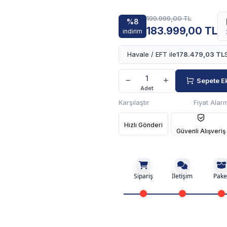
199.999,00 TL
%8
183.999,00 TL
indirim
Havale / EFT ile
178.479,03 TL
Sepete E
Adet
Karşılaştır
Fiyat Alarm
Hızlı Gönderi
Güvenli Alışveriş
Sipariş
İletişim
Pake