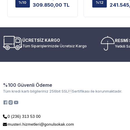
%10
%12
309.850,00 TL
241.545
ÜCRETSİZ KARGO
RESMİ 
Tüm Siparişlerinizde Ücretsiz Kargo
Yetkili S
%100 Güvenli Ödeme
Tüm kredi kartı bilgileriniz 256bit SSLSertifikası ile korunmaktadır.
0 (236) 313 53 00
musteri.hizmetleri@gonulsokak.com