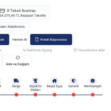
9 Taksit Avantajı
24.275,60 TL Başlayan Taksitle
Satın Alabilirsiniz.
kle
Hemen Al
Kredi Başvurusu
ı
Telefonla Sipariş
Favorilerime ekle
İade ve Değişim
t
Kargo
Küçük Ev
Beyaz Eşya
Garanti
Memnuniyet
Aletleri