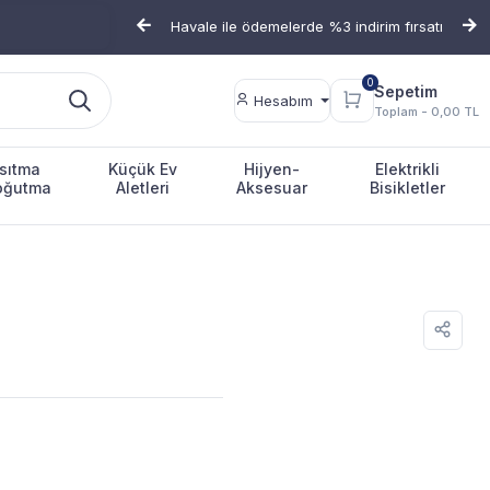
Havale ile ödemelerde %3 indirim fırsatı
G
0
Sepetim
Hesabım
Toplam -
0,00 TL
Isıtma
Küçük Ev
Hijyen-
Elektrikli
oğutma
Aletleri
Aksesuar
Bisikletler