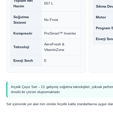
Toplam Net
557 L
Hacim
Sıkma Dev
Soğutma
Motor
No Frost
Sistemi
Program S
Kompresör
ProSmart™ Inverter
Enerji Sını
AeroFresh &
Teknoloji
VitaminZone
Enerji Sınıfı
E
Arçelik Çeyiz Seti – 13, gelişmiş soğutma teknolojileri, yüksek perfo
ömürlü bir çözüm oluşturmaktadır.
Set içerisinde yer alan tüm ürünler Arçelik kalite standartlarına uygun olar