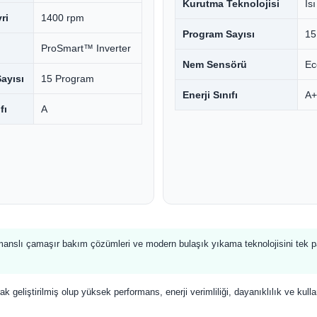
Kurutma Teknolojisi
Is
ri
1400 rpm
Program Sayısı
15
ProSmart™ Inverter
Nem Sensörü
Ec
ayısı
15 Program
Enerji Sınıfı
A+
fı
A
rmanslı çamaşır bakım çözümleri ve modern bulaşık yıkama teknolojisini tek pa
ak geliştirilmiş olup yüksek performans, enerji verimliliği, dayanıklılık ve kull