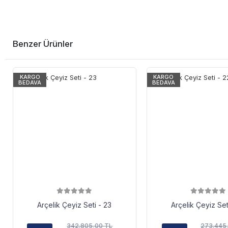
Benzer Ürünler
KARGO
KARGO
BEDAVA
BEDAVA
Arçelik Çeyiz Seti - 23
Arçelik Çeyiz Set
342.805,00 TL
273.445