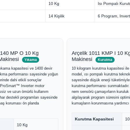
10 Kg
Isı Pompalı Kuru
14 Kişilik
6 Program, Inver
0140 MP O 10 Kg
Arçelik 1011 KMP I 10 K
Makinesi
Makinesi
Yıkama
Kurutma
ıkama kapasitesi ve 1400 devir
10 kilogram kurutma kapasitesi ile g
kma performansı sayesinde yoğun
model, ısı pompalı kurutma teknolo
rinde dahi etkili sonuçlar
sayesinde düşük enerji tüketimiyl
 ProSmart™ Inverter motor
kurutma performansı sunmaktadır
essiz ve uzun ömürlü kullanım
nem sensörü çamaşırların kuruluk 
har destekli programları sayesinde
algılayarak program süresini optim
maş koruması ön planda
kumaşların korunmasına yardımcı 
Kurutma Kapasitesi
10
10 Kg