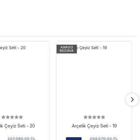
KARGO
BEDAVA
ik Çeyiz Seti - 20
Arçelik Çeyiz Seti - 19
227.585,00 TL
234.579,00 TL