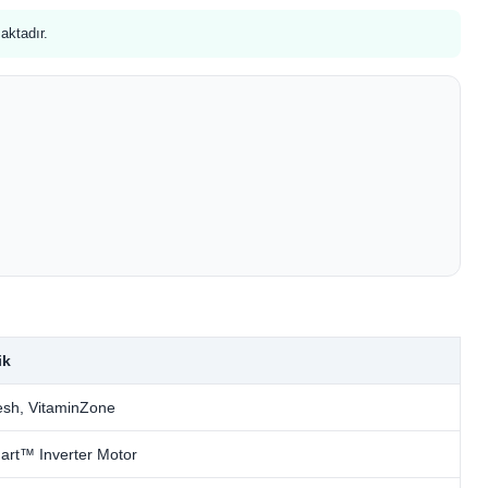
aktadır.
ik
esh, VitaminZone
art™ Inverter Motor