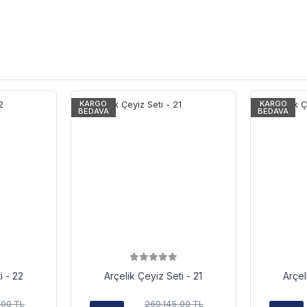
KARGO
KARGO
BEDAVA
BEDAVA
i - 22
Arçelik Çeyiz Seti - 21
Arçel
,00 TL
269.145,00 TL