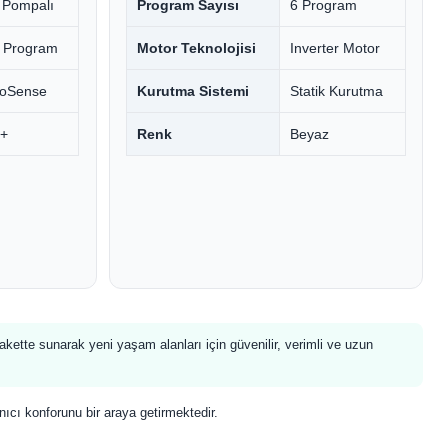
ı Pompalı
Program Sayısı
6 Program
 Program
Motor Teknolojisi
Inverter Motor
oSense
Kurutma Sistemi
Statik Kurutma
+
Renk
Beyaz
kette sunarak yeni yaşam alanları için güvenilir, verimli ve uzun
anıcı konforunu bir araya getirmektedir.