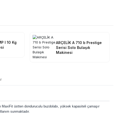
P I 10 Kg
ARÇELİK A 710 b Prestige
si
Serisi Solo Bulaşık
Makinesi
r
an MaxiFit üstten donduruculu buzdolabı, yüksek kapasiteli çamaşır
kullanım sunmaktadır.