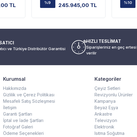
%9
%10
,00 TL
245.945,00 TL
HIZLI TESLİMAT
SATICI
Siparişleriniz en geç ertes
atıcı ve Türkiye Distribütör Garantisi
verilir
Kurumsal
Kategoriler
Hakkımızda
Çeyiz Setleri
Gizlilik ve Çerez Politikası
Revizyonlu Ürünler
Mesafeli Satış Sözleşmesi
Kampanya
İletişim
Beyaz Eşya
Garanti Şartları
Ankastre
İptal ve İade Şartları
Televizyon
Fotoğraf Galeri
Elektronik
Ödeme Seçenekleri
Isıtma Soğutma