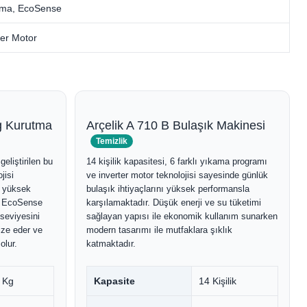
tma, EcoSense
ter Motor
g Kurutma
Arçelik A 710 B Bulaşık Makinesi
Temizlik
eliştirilen bu
14 kişilik kapasitesi, 6 farklı yıkama programı
jisi
ve inverter motor teknolojisi sayesinde günlük
e yüksek
bulaşık ihtiyaçlarını yüksek performansla
. EcoSense
karşılamaktadır. Düşük enerji ve su tüketimi
seviyesini
sağlayan yapısı ile ekonomik kullanım sunarken
ize eder ve
modern tasarımı ile mutfaklara şıklık
olur.
katmaktadır.
 Kg
Kapasite
14 Kişilik