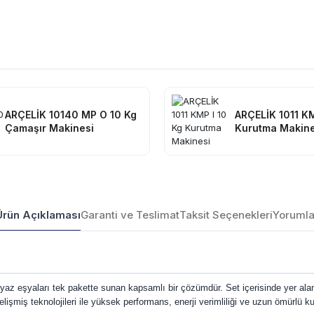
ARÇELİK 10140 MP O 10 Kg
ARÇELİK 1011 KM
Çamaşır Makinesi
Kurutma Makine
Ürün Açıklaması
Garanti ve Teslimat
Taksit Seçenekleri
Yorumla
beyaz eşyaları tek pakette sunan kapsamlı bir çözümdür. Set içerisinde yer al
lişmiş teknolojileri ile yüksek performans, enerji verimliliği ve uzun ömürlü 