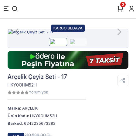
0
KARGO BEDAVA
Arçelik Çeyiz Seti - 17
HKY0OHM52H
Yorum yok
Marka:
ARÇELİK
Ürün Kodu:
HKY0OHM52H
Barkod:
6242235673282
210.596,00 TL