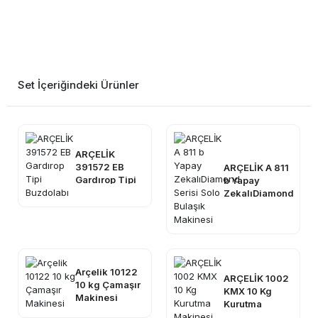
Set İçeriğindeki Ürünler
ARÇELİK
391572 EB
ARÇELİK A 811
Gardırop Tipi
b Yapay
Buzdolabı
ZekalıDiamond
Serisi Solo
Bulaşık
Makinesi
Arçelik 10122
ARÇELİK 1002
10 kg Çamaşır
KMX 10 Kg
Makinesi
Kurutma
Makinesi