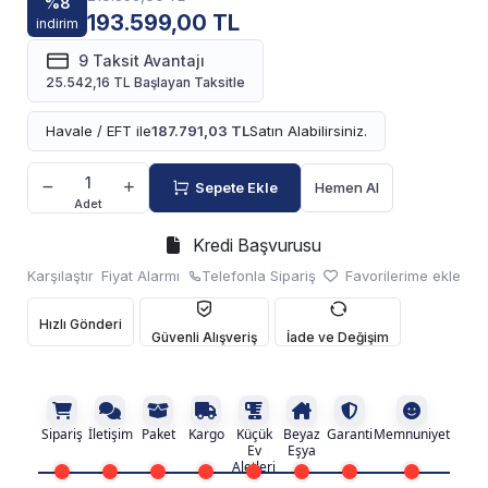
%8
193.599,00 TL
indirim
9 Taksit Avantajı
25.542,16 TL Başlayan Taksitle
Havale / EFT ile
187.791,03 TL
Satın Alabilirsiniz.
Sepete Ekle
Hemen Al
Adet
Kredi Başvurusu
Karşılaştır
Fiyat Alarmı
Telefonla Sipariş
Favorilerime ekle
Hızlı Gönderi
Güvenli Alışveriş
İade ve Değişim
Sipariş
İletişim
Paket
Kargo
Küçük
Beyaz
Garanti
Memnuniyet
Ev
Eşya
Aletleri