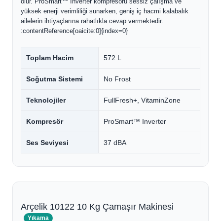
olur. ProSmart™ Inverter kompresörü sessiz çalışma ve
yüksek enerji verimliliği sunarken, geniş iç hacmi kalabalık
ailelerin ihtiyaçlarına rahatlıkla cevap vermektedir.
:contentReference[oaicite:0]{index=0}
Toplam Hacim
572 L
Soğutma Sistemi
No Frost
Teknolojiler
FullFresh+, VitaminZone
Kompresör
ProSmart™ Inverter
Ses Seviyesi
37 dBA
Arçelik 10122 10 Kg Çamaşır Makinesi
Yıkama