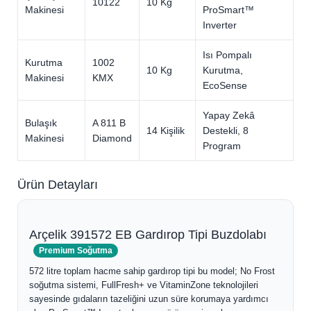
10122
10 Kg
Makinesi
ProSmart™
Inverter
Isı Pompalı
Kurutma
1002
10 Kg
Kurutma,
Makinesi
KMX
EcoSense
Yapay Zekâ
Bulaşık
A 811 B
14 Kişilik
Destekli, 8
Makinesi
Diamond
Program
Ürün Detayları
Arçelik 391572 EB Gardırop Tipi Buzdolabı
Premium Soğutma
572 litre toplam hacme sahip gardırop tipi bu model; No Frost
soğutma sistemi, FullFresh+ ve VitaminZone teknolojileri
sayesinde gıdaların tazeliğini uzun süre korumaya yardımcı