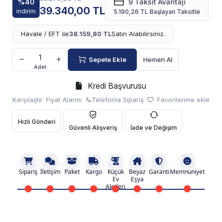
%40
9 Taksit Avantajı
39.340,00 TL
indirim
5.190,26 TL Başlayan Taksitle
Havale / EFT ile
38.159,80 TL
Satın Alabilirsiniz.
Sepete Ekle
Hemen Al
Adet
Kredi Başvurusu
Karşılaştır
Fiyat Alarmı
Telefonla Sipariş
Favorilerime ekle
Hızlı Gönderi
Güvenli Alışveriş
İade ve Değişim
Sipariş
İletişim
Paket
Kargo
Küçük
Beyaz
Garanti
Memnuniyet
Ev
Eşya
Aletleri