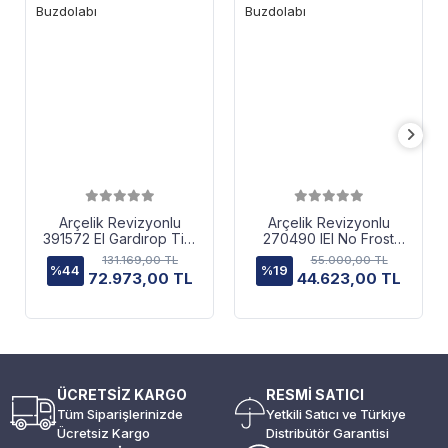
Arçelik Revizyonlu
Arçelik Revizyonlu
391572 EI Gardırop Tipi
270490 IEI No Frost
Buzdolabı
Buzdolabı
131.169,00 TL
55.000,00 TL
%44
%19
72.973,00 TL
44.623,00 TL
ÜCRETSİZ KARGO
RESMİ SATICI
Tüm Siparişlerinizde
Yetkili Satıcı ve Türkiye
Ücretsiz Kargo
Distribütör Garantisi