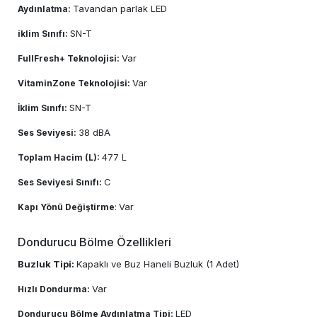
Tavandan parlak LED
Aydınlatma:
SN-T
iklim Sınıfı:
Var
FullFresh+ Teknolojisi:
Var
VitaminZone Teknolojisi:
SN-T
İklim Sınıfı:
38 dBA
Ses Seviyesi:
477 L
Toplam Hacim (L):
C
Ses Seviyesi Sınıfı:
Var
Kapı Yönü Değiştirme
:
Dondurucu Bölme Özellikleri
Buzluk Tipi:
Kapaklı ve Buz Haneli Buzluk (1 Adet)
Var
Hızlı Dondurma:
LED
Dondurucu Bölme Aydınlatma Tipi: