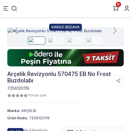
0
KARGO BEDAVA
Arçelik Revizyonlu 570475 EB No Frost
Buzdolabı
7256120119
Yorum yok
Marka:
ARÇELİK
Ürün Kodu:
7256120119
65.279,00 TL