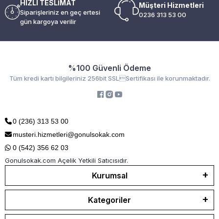
HIZLI TESLİMAT
Müşteri Hizmetleri
Siparişleriniz en geç ertesi
0236 313 53 00
gün kargoya verilir
%100 Güvenli Ödeme
Tüm kredi kartı bilgileriniz 256bit SSLSertifikası ile korunmaktadır.
0 (236) 313 53 00
musteri.hizmetleri@gonulsokak.com
0 (542) 356 62 03
Gonulsokak.com Açelik Yetkili Satıcısıdır.
Kurumsal
Kategoriler