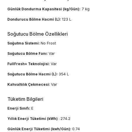
:
7 kg
Günlük Dondurma Kapasitesi (kg/Gün)
123 L
Dondurucu Bölme Hacmi (L):
Soğutucu Bölme Özellikleri
No Frost
Soğutma Sistemi:
Var
Soğutucu Bölme Fanı:
Var
FullFresh+ Teknolojisi:
354 L
Soğutucu Bölme Hacmi (L):
Var
Kahvaltılık Çekmecesi:
Tüketim Bilgileri
E
Enerji Sınıfı:
274.2
Yıllık Enerji Tüketimi (kWh)
:
0.74
Günlük Enerji Tüketimi (kwh/Gün):