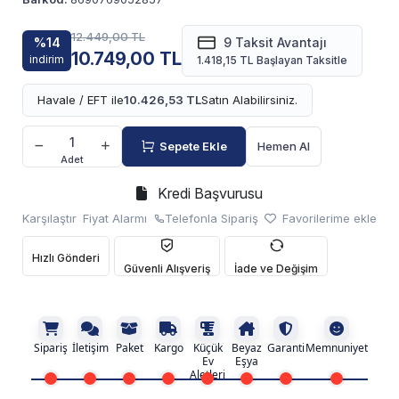
12.449,00 TL
%14
9 Taksit Avantajı
10.749,00 TL
indirim
1.418,15 TL Başlayan Taksitle
Havale / EFT ile
10.426,53 TL
Satın Alabilirsiniz.
Sepete Ekle
Hemen Al
Adet
Kredi Başvurusu
Karşılaştır
Fiyat Alarmı
Telefonla Sipariş
Favorilerime ekle
Hızlı Gönderi
Güvenli Alışveriş
İade ve Değişim
Sipariş
İletişim
Paket
Kargo
Küçük
Beyaz
Garanti
Memnuniyet
Ev
Eşya
Aletleri