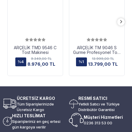
ARÇELİK TMD 9546 C
ARÇELİK TM 9046 S
Tost Makinesi
Gurme Profesyonel Tost
Makinesi
9.349,00 TL
13.999,00 TL
%4
%1
8.976,00 TL
13.799,00 TL
ÜCRETSİZ KARGO
RESMİ SATICI
Tüm Siparişlerinizde
Yetkili Satıcı ve Türkiye
Ücretsiz Kargo
Distribütör Garantisi
HIZLI TESLİMAT
Müşteri Hizmetleri
Siparişleriniz en geç ertesi
0236 313 53 00
gün kargoya verilir