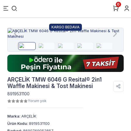
0
KARGO BEDAVA
ARÇELİK TMW 6046 G Resital® 2in1
Waffle Makinesi & Tost Makinesi
8919531100
Yorum yok
Marka:
ARÇELİK
Ürün Kodu:
8919531100
Barkod:
8690769052857