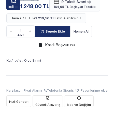
1.299,00 TL
%4
9 Taksit Avantajı
1.248,00 TL
indirim
164,65 TL Başlayan Taksitle
Havale / EFT ile
1.210,56 TL
Satın Alabilirsiniz.
Sepete Ekle
Hemen Al
Adet
Kredi Başvurusu
Kg / lb / st:
Ölçü Birimi
Karşılaştır
Fiyat Alarmı
Telefonla Sipariş
Favorilerime ekle
Hızlı Gönderi
Güvenli Alışveriş
İade ve Değişim