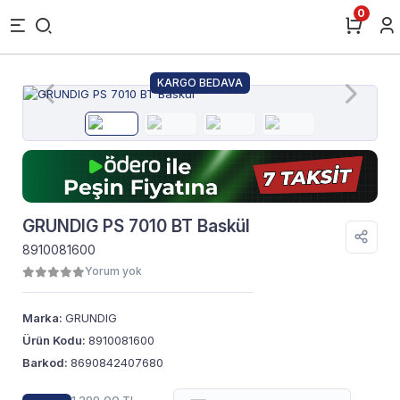
0
KARGO BEDAVA
GRUNDIG PS 7010 BT Baskül
8910081600
Yorum yok
Marka:
GRUNDIG
Ürün Kodu:
8910081600
Barkod:
8690842407680