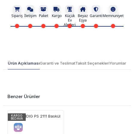
Sipariş
İletişim
Paket
Kargo
Küçük
Beyaz
Garanti
Memnuniyet
Ev
Eşya
Aletleri
Ürün Açıklaması
Garanti ve Teslimat
Taksit Seçenekleri
Yorumlar
Benzer Ürünler
KARGO
BEDAVA