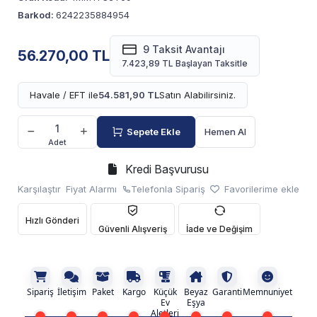
Barkod:
6242235884954
9 Taksit Avantajı
56.270,00 TL
7.423,89 TL Başlayan Taksitle
Havale / EFT ile
54.581,90 TL
Satın Alabilirsiniz.
Sepete Ekle
Hemen Al
Adet
Kredi Başvurusu
Karşılaştır
Fiyat Alarmı
Telefonla Sipariş
Favorilerime ekle
Hızlı Gönderi
Güvenli Alışveriş
İade ve Değişim
Sipariş
İletişim
Paket
Kargo
Küçük
Beyaz
Garanti
Memnuniyet
Ev
Eşya
Aletleri