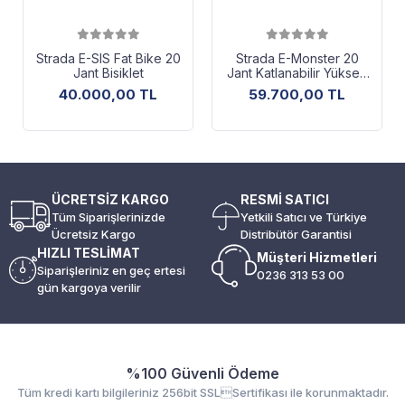
Strada E-SIS Fat Bike 20
Strada E-Monster 20
Jant Bisiklet
Jant Katlanabilir Yüksek
Torklu Elektrikli Bisiklet(
40.000,00 TL
59.700,00 TL
TURUNCU)
ÜCRETSİZ KARGO
RESMİ SATICI
Tüm Siparişlerinizde
Yetkili Satıcı ve Türkiye
Ücretsiz Kargo
Distribütör Garantisi
HIZLI TESLİMAT
Müşteri Hizmetleri
Siparişleriniz en geç ertesi
0236 313 53 00
gün kargoya verilir
%100 Güvenli Ödeme
Tüm kredi kartı bilgileriniz 256bit SSLSertifikası ile korunmaktadır.