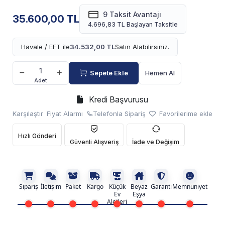
9 Taksit Avantajı
35.600,00 TL
4.696,83 TL Başlayan Taksitle
Havale / EFT ile
34.532,00 TL
Satın Alabilirsiniz.
Sepete Ekle
Hemen Al
Adet
Kredi Başvurusu
Karşılaştır
Fiyat Alarmı
Telefonla Sipariş
Favorilerime ekle
Hızlı Gönderi
Güvenli Alışveriş
İade ve Değişim
Sipariş
İletişim
Paket
Kargo
Küçük
Beyaz
Garanti
Memnuniyet
Ev
Eşya
Aletleri