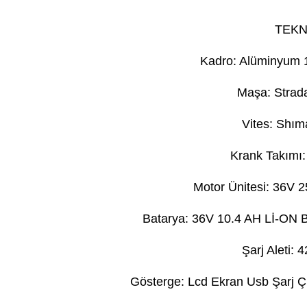
TEKN
Kadro: Alüminyum 1.
Maşa: Strada
Vites: Shı
Krank Takımı
Motor Ünitesi: 36V 
Batarya: 36V 10.4 AH Lİ-ON Bat
Şarj Aleti:
Gösterge: Lcd Ekran Usb Şarj Çık