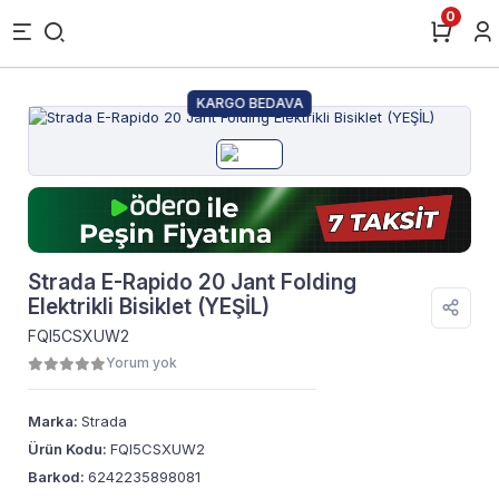
0
KARGO BEDAVA
Strada E-Rapido 20 Jant Folding
Elektrikli Bisiklet (YEŞİL)
FQI5CSXUW2
Yorum yok
Marka:
Strada
Ürün Kodu:
FQI5CSXUW2
Barkod:
6242235898081