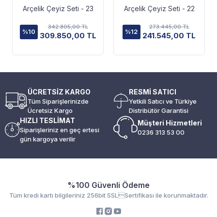
Arçelik Çeyiz Seti - 23
Arçelik Çeyiz Seti - 22
342.805,00 TL
273.445,00 TL
%10
%12
309.850,00 TL
241.545,00 TL
ÜCRETSİZ KARGO
RESMİ SATICI
Tüm Siparişlerinizde
Yetkili Satıcı ve Türkiye
Ücretsiz Kargo
Distribütör Garantisi
HIZLI TESLİMAT
Müşteri Hizmetleri
Siparişleriniz en geç ertesi
0236 313 53 00
gün kargoya verilir
%100 Güvenli Ödeme
Tüm kredi kartı bilgileriniz 256bit SSLSertifikası ile korunmaktadır.