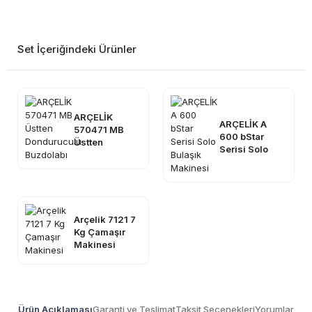
Set İçeriğindeki Ürünler
ARÇELİK
ARÇELİK A
570471 MB
600 bStar
Üstten
Serisi Solo
Donduruculu
Bulaşık
Buzdolabı
Makinesi
Arçelik 7121 7
Kg Çamaşır
Makinesi
Ürün Açıklaması
Garanti ve Teslimat
Taksit Seçenekleri
Yorumlar