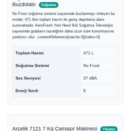
Buzdolabı
Soğutma
No Frost soğutma sistemi sayesinde buzlanmayı önleyen bu
model, 471 litre toplam hacmi ile geniş depolama alanı
sunmaktadır. AeroFresh Yeni Nesil İkili Soğutma Teknolojisi
sayesinde gıdaların tazeliğinin daha uzun süre korunmasına
yardımcı olur. :contentReference[oaicite:0]{index=0}
Toplam Hacim
471 L
Soğutma Sistemi
No Frost
Ses Seviyesi
37 dBA
Enerji Sınıfı
E
Arçelik 7121 7 Kg Çamaşır Makinesi
Yıkama