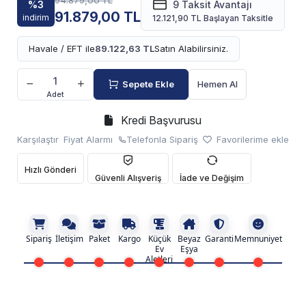
94.879,00 TL
%3
9 Taksit Avantajı
91.879,00 TL
indirim
12.121,90 TL Başlayan Taksitle
Havale / EFT ile
89.122,63 TL
Satın Alabilirsiniz.
Sepete Ekle
Hemen Al
Adet
Kredi Başvurusu
Karşılaştır
Fiyat Alarmı
Telefonla Sipariş
Favorilerime ekle
Hızlı Gönderi
Güvenli Alışveriş
İade ve Değişim
Sipariş
İletişim
Paket
Kargo
Küçük
Beyaz
Garanti
Memnuniyet
Ev
Eşya
Aletleri