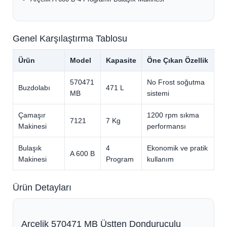
Genel Karşılaştırma Tablosu
Ürün
Model
Kapasite
Öne Çıkan Özellik
570471
No Frost soğutma
Buzdolabı
471 L
MB
sistemi
Çamaşır
1200 rpm sıkma
7121
7 Kg
Makinesi
performansı
Bulaşık
4
Ekonomik ve pratik
A 600 B
Makinesi
Program
kullanım
Ürün Detayları
Arçelik 570471 MB Üstten Donduruculu