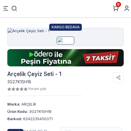
0
KARGO BEDAVA
Arçelik Çeyiz Seti - 1
3G27K1SH18
Yorum yok
Marka:
ARÇELİK
Ürün Kodu:
3G27K1SH18
Barkod:
6242235450371