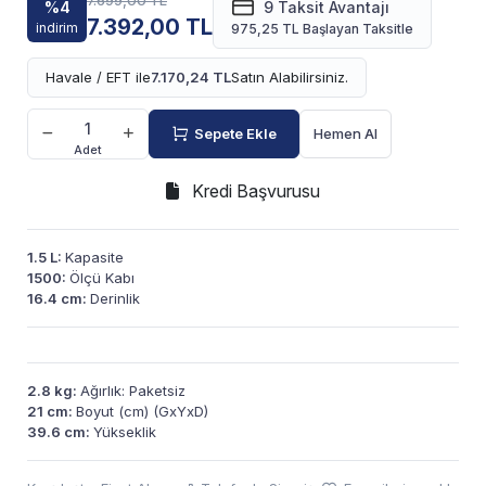
7.699,00 TL
%4
9 Taksit Avantajı
7.392,00 TL
indirim
975,25 TL Başlayan Taksitle
Havale / EFT ile
7.170,24 TL
Satın Alabilirsiniz.
Sepete Ekle
Hemen Al
Adet
Kredi Başvurusu
1.5 L:
Kapasite
1500:
Ölçü Kabı
16.4 cm:
Derinlik
2.8 kg:
Ağırlık: Paketsiz
21 cm:
Boyut (cm) (GxYxD)
39.6 cm:
Yükseklik