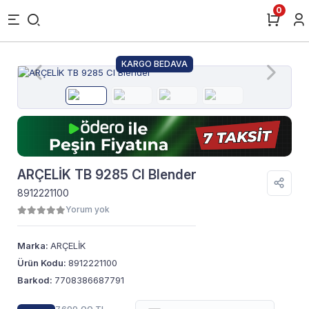
0
KARGO BEDAVA
ARÇELİK TB 9285 CI Blender
8912221100
Yorum yok
Marka:
ARÇELİK
Ürün Kodu:
8912221100
Barkod:
7708386687791