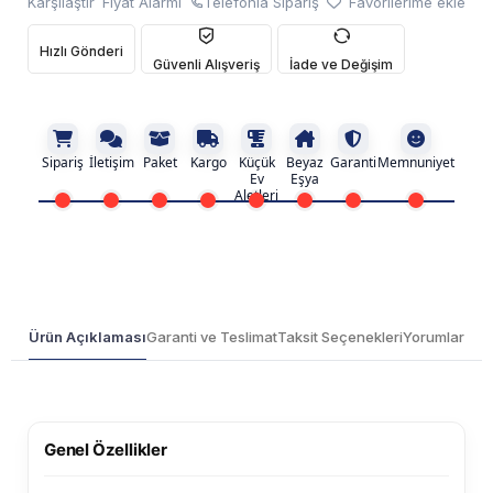
Karşılaştır
Fiyat Alarmı
Telefonla Sipariş
Favorilerime ekle
Hızlı Gönderi
Güvenli Alışveriş
İade ve Değişim
Sipariş
İletişim
Paket
Kargo
Küçük
Beyaz
Garanti
Memnuniyet
Ev
Eşya
Aletleri
Ürün Açıklaması
Garanti ve Teslimat
Taksit Seçenekleri
Yorumlar
Genel Özellikler