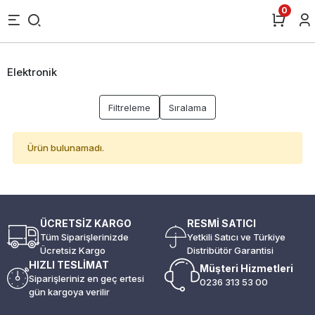
0
Elektronik
Filtreleme
Sıralama
Ürün bulunamadı.
ÜCRETSİZ KARGO
RESMİ SATICI
Tüm Siparişlerinizde
Yetkili Satıcı ve Türkiye
Ücretsiz Kargo
Distribütör Garantisi
HIZLI TESLİMAT
Müşteri Hizmetleri
Siparişleriniz en geç ertesi
0236 313 53 00
gün kargoya verilir