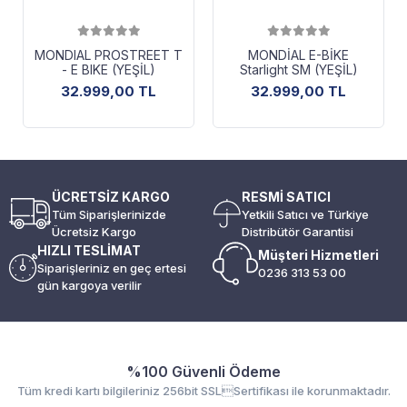
MONDIAL PROSTREET T
MONDİAL E-BİKE
- E BIKE (YEŞİL)
Starlight SM (YEŞİL)
32.999,00 TL
32.999,00 TL
ÜCRETSİZ KARGO
RESMİ SATICI
Tüm Siparişlerinizde
Yetkili Satıcı ve Türkiye
Ücretsiz Kargo
Distribütör Garantisi
HIZLI TESLİMAT
Müşteri Hizmetleri
Siparişleriniz en geç ertesi
0236 313 53 00
gün kargoya verilir
%100 Güvenli Ödeme
Tüm kredi kartı bilgileriniz 256bit SSLSertifikası ile korunmaktadır.