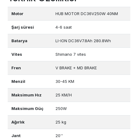
Motor
HUB MOTOR DC36V250W 40NM
Şarj süresi
4-6 saat
Batarya
LI-ION DC36V7.8Ah 280.8Wh
Vites
Shimano 7 vites
Fren
V BRAKE + MD BRAKE
Menzil
30-45 KM
Maksimum Hız
25 KM/H
Maksimum Güç
250W
Ağırlık
25 kg
Jant
20''