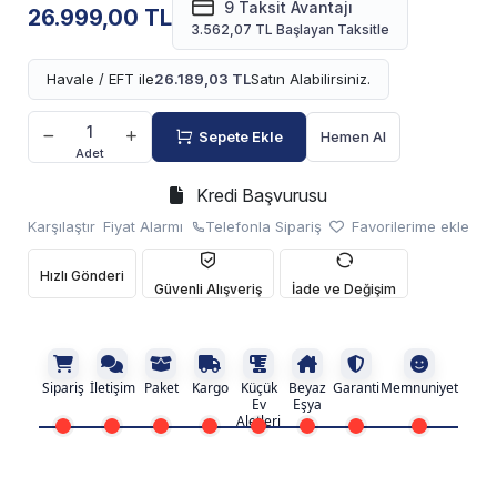
9 Taksit Avantajı
26.999,00 TL
3.562,07 TL Başlayan Taksitle
Havale / EFT ile
26.189,03 TL
Satın Alabilirsiniz.
Sepete Ekle
Hemen Al
Adet
Kredi Başvurusu
Karşılaştır
Fiyat Alarmı
Telefonla Sipariş
Favorilerime ekle
Hızlı Gönderi
Güvenli Alışveriş
İade ve Değişim
Sipariş
İletişim
Paket
Kargo
Küçük
Beyaz
Garanti
Memnuniyet
Ev
Eşya
Aletleri