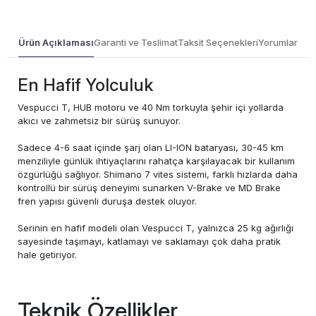
Ürün Açıklaması
Garanti ve Teslimat
Taksit Seçenekleri
Yorumlar
En Hafif Yolculuk
Vespucci T, HUB motoru ve 40 Nm torkuyla şehir içi yollarda
akıcı ve zahmetsiz bir sürüş sunuyor.
Sadece 4-6 saat içinde şarj olan LI-ION bataryası, 30-45 km
menziliyle günlük ihtiyaçlarını rahatça karşılayacak bir kullanım
özgürlüğü sağlıyor. Shimano 7 vites sistemi, farklı hızlarda daha
kontrollü bir sürüş deneyimi sunarken V-Brake ve MD Brake
fren yapısı güvenli duruşa destek oluyor.
Serinin en hafif modeli olan Vespucci T, yalnızca 25 kg ağırlığı
sayesinde taşımayı, katlamayı ve saklamayı çok daha pratik
hale getiriyor.
Teknik Özellikler