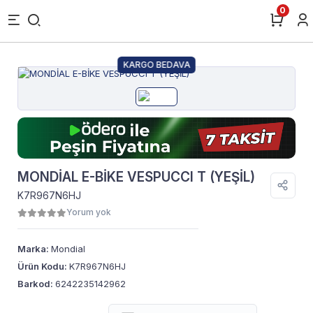
0
KARGO BEDAVA
MONDİAL E-BİKE VESPUCCI T (YEŞİL)
K7R967N6HJ
Yorum yok
Marka:
Mondial
Ürün Kodu:
K7R967N6HJ
Barkod:
6242235142962