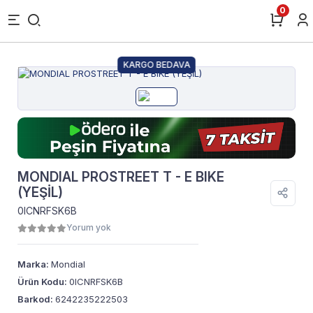
0
KARGO BEDAVA
MONDIAL PROSTREET T - E BIKE
(YEŞİL)
0ICNRFSK6B
Yorum yok
Marka:
Mondial
Ürün Kodu:
0ICNRFSK6B
Barkod:
6242235222503