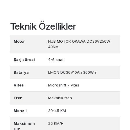
Teknik Özellikler
Motor
HUB MOTOR OKAWA DC36V250W
40NM
Şarj süresi
4-6 saat
Batarya
LI-ION DC36V10Ah 360Wh
Vites
Microshift 7 vites
Fren
Mekanik fren
Menzil
30-45 KM
Maksimum
25 KM/H
Hız