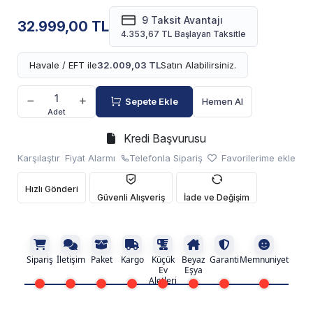
9 Taksit Avantajı
32.999,00 TL
4.353,67 TL Başlayan Taksitle
Havale / EFT ile
32.009,03 TL
Satın Alabilirsiniz.
Sepete Ekle
Hemen Al
Adet
Kredi Başvurusu
Karşılaştır
Fiyat Alarmı
Telefonla Sipariş
Favorilerime ekle
Hızlı Gönderi
Güvenli Alışveriş
İade ve Değişim
Sipariş
İletişim
Paket
Kargo
Küçük
Beyaz
Garanti
Memnuniyet
Ev
Eşya
Aletleri